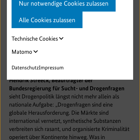
Nur notwendige Cookies zulassen
Alle Cookies zulassen
Technische Cookies
Matomo
© Amrei Schulz/Photothek
Datenschutz
Impressum
Hendrik Streeck, Beauftragter der
Bundesregierung für Sucht- und Drogenfragen
sieht Drogenpolitik längst nicht mehr allein als
nationale Aufgabe: „Drogenfragen sind eine
globale Herausforderung. Die Märkte sind
international vernetzt, synthetische Substanzen
verbreiten sich rasant, und organisierte Kriminalität
operiert über Kontinente hinweg. Was in