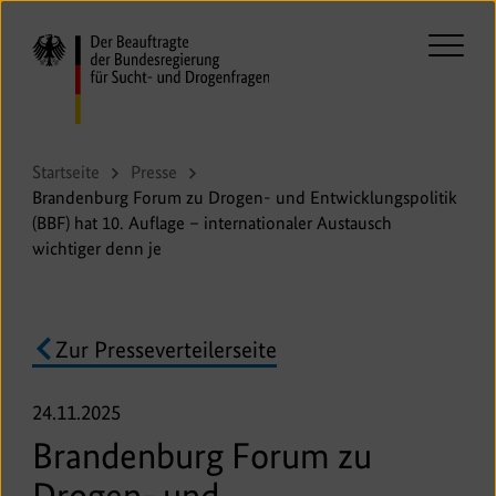
Direkt
zum
Seiteninhalt
Haupt
springen
aufkl
oder
zukla
Startseite
Presse
Brandenburg Forum zu Drogen- und Entwicklungspolitik
(BBF) hat 10. Auflage – internationaler Austausch
wichtiger denn je
Zur Presseverteilerseite
24.11.2025
Brandenburg Forum zu
Drogen- und