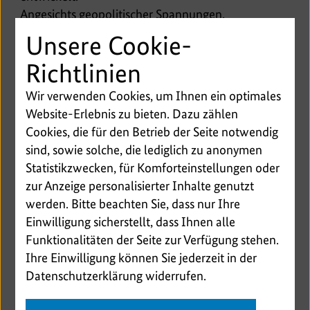
Angesichts geopolitischer Spannungen,
wachsender Polarisierung und knapper Ressourcen
Unsere Cookie-
steht das Forum in diesem Jahr vor der Frage, wie
Richtlinien
internationale Drogenpolitik wirksamer und
widerstandsfähiger gestaltet werden kann. Im
Wir verwenden Cookies, um Ihnen ein optimales
Mittelpunkt stehen die globale Ausbreitung
Website-Erlebnis zu bieten. Dazu zählen
synthetischer Substanzen, die Belastungen für
Cookies, die für den Betrieb der Seite notwendig
Gesundheitssysteme sowie die Notwendigkeit einer
sind, sowie solche, die lediglich zu anonymen
engeren Verzahnung von Sicherheits-,
Statistikzwecken, für Komforteinstellungen oder
Gesundheits- und Entwicklungspolitik.
zur Anzeige personalisierter Inhalte genutzt
werden. Bitte beachten Sie, dass nur Ihre
Einwilligung sicherstellt, dass Ihnen alle
Funktionalitäten der Seite zur Verfügung stehen.
1
/7
Ihre Einwilligung können Sie jederzeit in der
Datenschutzerklärung widerrufen.