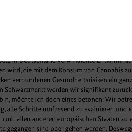
nger Prohibition und strafrechtlicher Verfolgu
am häufigsten konsumierten psychoaktiven Su
 Verfügbarkeit, seine Nutzung und – aufgrund
alte – seine Gefährlichkeit für die Gesundhei
genommen. Klar war: Es musste etwas passieren.
videnzbasierte Prävention, verstärkte Aufklär
tz in Deutschland verwirklichte Entkriminali
en wird, die mit dem Konsum von Cannabis zu
ken verbundenen Gesundheitsrisiken ein ganz
n Schwarzmerkt werden wir signifikant zurüc
 bin, möchte ich doch eines betonen: Wir bet
ig, alle Schritte umfassend zu evaluieren und 
 mit allen anderen europäischen Staaten zu et
tte gegangen sind oder gehen werden. Desweg