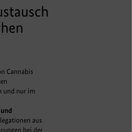
Austausch
chen
on Cannabis
ten
n und nur im
 und
legationen aus
rungen bei der