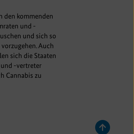
n in den kommenden
umraten und -
uschen und sich so
t vorzugehen. Auch
en sich die Staaten
und -vertreter
ich Cannabis zu
Zurück