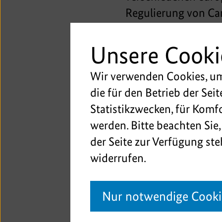
Regulierung von Ca
ministerielle Vertr
Republik Malta, dem
Unsere Cooki
Schweizerischen Ei
Wir verwenden Cookies, um 
Expertinnen und Exp
die für den Betrieb der Sei
wie hochrangige Ver
Statistikzwecken, für Komfo
Union (EUDA). Der m
werden. Bitte beachten Sie,
des Großherzogtums
der Seite zur Verfügung ste
durchgeführten Kons
widerrufen.
Regulierung von Ca
Prävention und Evi
Dazu sagt der Such
Nur notwendige Cooki
Blienert: