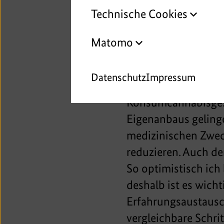
„Trotz jahrzehntela
Technische Cookies
Cannabis eine der 
und weltweit. Seine
Matomo
gestiegenen THC-Geh
Jahrzehnt stetig zu
Datenschutz
Impressum
dass es uns durch e
Konsumcannabisgese
Eigenanbaus geling
medizinischen Zwec
reduzieren. Auch de
So optimistisch ich
deshalb ist es wicht
Erfahrungsaustausch
vergleichbare Schri