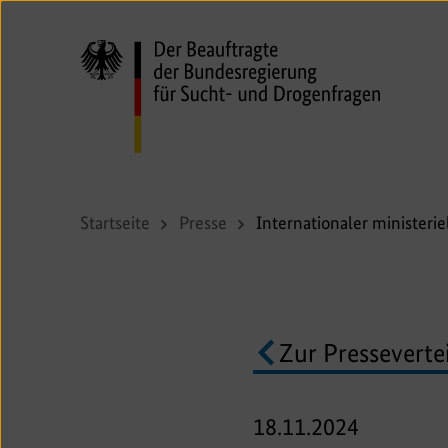
Direkt
zum
Seiteninhalt
springen
Startseite
Presse
Internationaler ministeri
Zur Pressevertei
18.11.2024