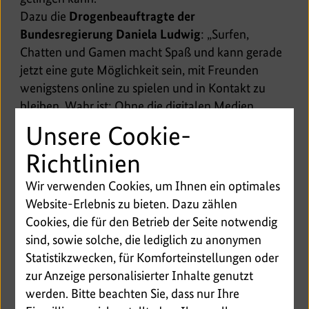
Dazu die
Drogenbeauftragte der
Bundesregierung Daniela Ludwig
: „Surfen,
Chatten und Gamen macht Spaß und kann gerade
jetzt eine gute Möglichkeit sein, mit Freunden
wenigstens online zu spielen und in Kontakt zu
bleiben. Wahr ist: Ohne die digitalen Medien
würden wir alle wohl kaum durch die Pandemie
Unsere Cookie-
kommen – Stichwort Homeoffice oder
Richtlinien
Distanzunterricht. Wahr ist aber auch: Familien
müssen wissen, wie sie sinnvolle und unsinnige
Wir verwenden Cookies, um Ihnen ein optimales
Mediennutzung unterscheiden und wann es
Website-Erlebnis zu bieten. Dazu zählen
ungesund wird. Kinder- und Jugendärzte sind
Cookies, die für den Betrieb der Seite notwendig
elementar wichtig, wenn es darum geht, hilfreiche
sind, sowie solche, die lediglich zu anonymen
Infos direkt an die Familien zu vermitteln. Es ist
Statistikzwecken, für Komforteinstellungen oder
großartig, dass wir unsere Informationen rund um
zur Anzeige personalisierter Inhalte genutzt
das Thema gesunde Mediennutzung gemeinsam in
werden. Bitte beachten Sie, dass nur Ihre
die Fläche bringen.“