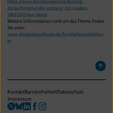
e
https://www.bundesregierung.de/breg-
r
de/suche/gesunder-umgang-mit-medien-
n
E
1883154?view=detail
e
x
Weitere Informationen rund um das Thema finden
r
t
Sie unter:
L
e
www.drogenbeauftragte.de/familiefreundefollow
E
i
r
er
x
n
n
t
k
e
e
r
r
L
Zurüc
n
i
zum
Anfan
e
n
der
r
k
Seite
Kontakt
Barrierefreiheit
Datenschutz
L
spring
Impressum
i
Zu
Zu
Zu
Zu
Zu
n
unserer
unserer
unserer
unserer
unserer
k