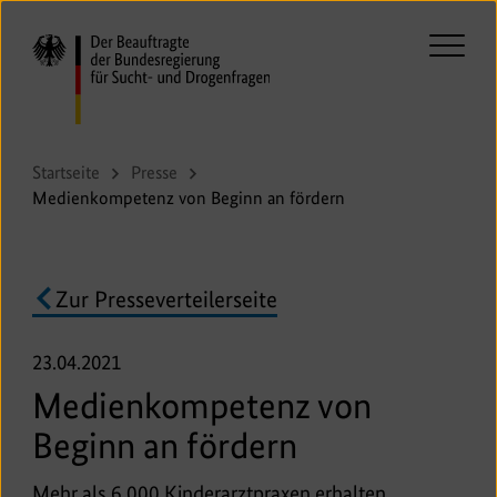
Direkt
zum
Seiteninhalt
Haupt
springen
aufkl
oder
zukla
Startseite
Presse
Medienkompetenz von Beginn an fördern
Zur Presseverteilerseite
23.04.2021
Medienkompetenz von
Beginn an fördern
Mehr als 6 000 Kinderarztpraxen erhalten