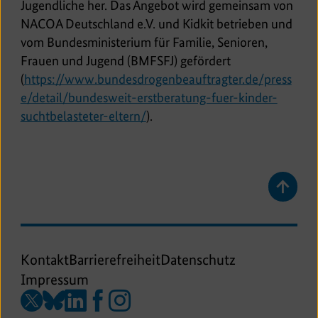
e
Jugendliche her. Das Angebot wird gemeinsam von
r
NACOA Deutschland e.V. und Kidkit betrieben und
n
vom Bundesministerium für Familie, Senioren,
e
Frauen und Jugend (BMFSFJ) gefördert
r
(
https://www.bundesdrogenbeauftragter.de/press
L
e/detail/bundesweit-erstberatung-fuer-kinder-
E
i
suchtbelasteter-eltern/
).
x
n
t
k
e
r
Zurüc
n
zum
Anfan
e
der
r
Seite
Kontakt
Barrierefreiheit
Datenschutz
L
spring
Impressum
i
Zu
Zu
Zu
Zu
Zu
n
unserer
unserer
unserer
unserer
unserer