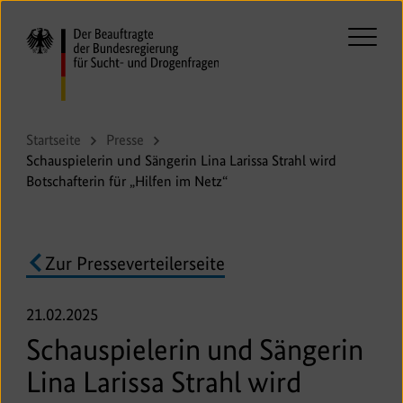
Direkt
zum
Seiteninhalt
Haupt
springen
aufkl
oder
zukla
Startseite
Presse
Schauspielerin und Sängerin Lina Larissa Strahl wird
Botschafterin für „Hilfen im Netz“
Zur Presseverteilerseite
21.02.2025
Schauspielerin und Sängerin
Lina Larissa Strahl wird