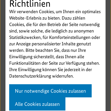
Richtlinien
Randproblem handelt: Fast jedes sechste Kind hat
Wir verwenden Cookies, um Ihnen ein optimales
ein von Sucht oder psychischen Erkrankungen
Website-Erlebnis zu bieten. Dazu zählen
betroffenes Elternteil. „Hilfen im Netz“ ist eine
Cookies, die für den Betrieb der Seite notwendig
wichtige erste Anlaufstelle für alle Kinder und
sind, sowie solche, die lediglich zu anonymen
Jugendlichen, die schnell und unkompliziert
Statistikzwecken, für Komforteinstellungen oder
Unterstützung brauchen. Dazu muss ihnen aber
zur Anzeige personalisierter Inhalte genutzt
bekannt und bewusst sein, dass sie ohne Angst
werden. Bitte beachten Sie, dass nur Ihre
über die Suchtprobleme ihrer Eltern sprechen
Einwilligung sicherstellt, dass Ihnen alle
dürfen und wo sie diese Hilfe überhaupt finden.
Funktionalitäten der Seite zur Verfügung stehen.
Bekannte Unterstützerinnen und Unterstützer wie
Ihre Einwilligung können Sie jederzeit in der
Lina Larissa Strahl können dabei ungemein helfen.
Datenschutzerklärung widerrufen.
Die Kinder und auch die Eltern müssen lernen und
sehen, sie sind viele Millionen.“
Lina Larissa Strahl sagte, das Thema mentale
Nur notwendige Cookies zulassen
Gesundheit von Kindern und Jugendlichen sei ihr
persönlich besonders wichtig und berichtete von
Alle Cookies zulassen
Erlebnissen aus ihrem Freundes- und